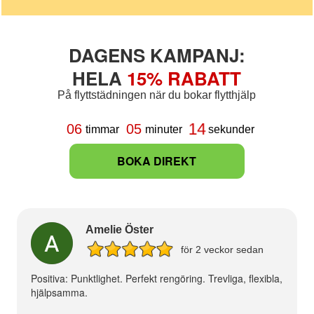
DAGENS KAMPANJ:
HELA
15% RABATT
På flyttstädningen när du bokar flytthjälp
14
06
05
timmar
minuter
sekunder
BOKA DIREKT
Amelie Öster
för 2 veckor sedan
Positiva: Punktlighet. Perfekt rengöring. Trevliga, flexibla,
hjälpsamma.