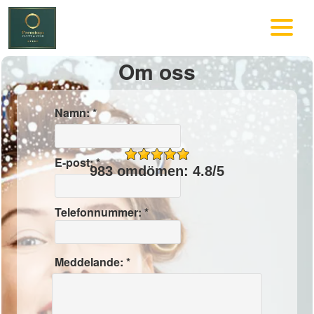
Om oss
Namn: *
E-post: *
983 omdömen: 4.8/5
Telefonnummer: *
Meddelande: *