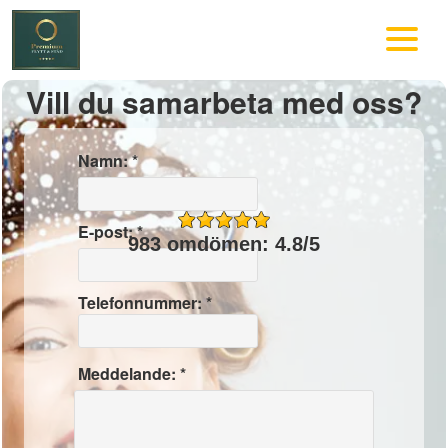
Vill du samarbeta med oss?
Namn: *
E-post: *
983 omdömen: 4.8/5
Telefonnummer: *
Meddelande: *