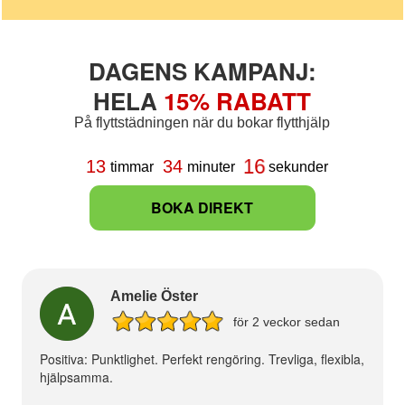
DAGENS KAMPANJ:
HELA
15% RABATT
På flyttstädningen när du bokar flytthjälp
16
13
34
timmar
minuter
sekunder
BOKA DIREKT
Amelie Öster
för 2 veckor sedan
Positiva: Punktlighet. Perfekt rengöring. Trevliga, flexibla,
hjälpsamma.